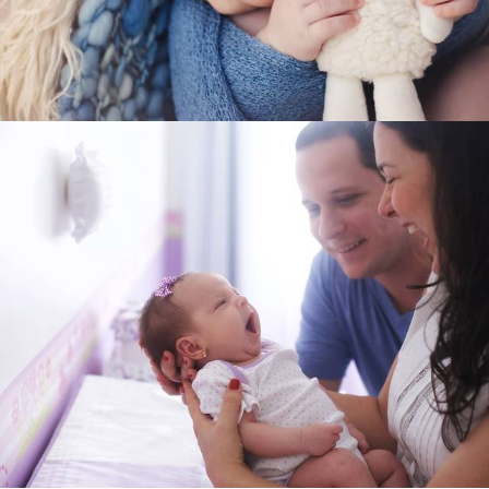
1755
0
1981
0