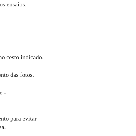
os ensaios.
no cesto indicado.
nto das fotos.
e -
nto para evitar
sa.