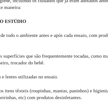
igiene, incluindo os cuidados que já eram adotados ante
te maneira:
O ESTÚDIO
 de todo o ambiente antes e após cada ensaio, com prod
s superfícies que são frequentemente tocadas, como ma
heiro, trocador do bebê.
e lentes utilizadas no ensaio.
s itens têxteis (roupinhas, mantas, paninhos) e higien
deirinhas, etc) com produtos desinfetantes.