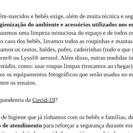
cém-nascidos e bebês exige, além de muita técnica e se
gienização do ambiente e acessórios utilizados nos e
fazemos uma limpeza minuciosa do espaço e de todos os 
No caso dos bebês, lavamos todos as roupinhas e manta
amos os cestos, baldes, pufes, cadeirinhas (tudo o que
orm® ou Lysol® aerosol. Além disso, outras medidas i
 estúdio, como: usar roupas limpas (trocamos ao chegar)
dos os equipamentos fotográficos que serão usados no e
ntre os ensaios.
 pandemia da
Covid-19
?
de higiene que já tínhamos com os bebês e famílias, 
o de atendimento
para reforçar a segurança durante es