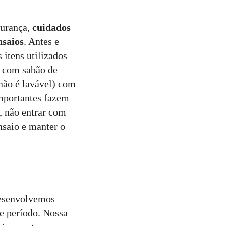
gurança,
cuidados
nsaios
. Antes e
itens utilizados
s com sabão de
 não é lavável) com
mportantes fazem
, não entrar com
nsaio e manter o
desenvolvemos
se período. Nossa