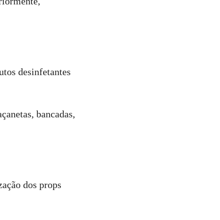
riormente,
utos desinfetantes
çanetas, bancadas,
ização dos props