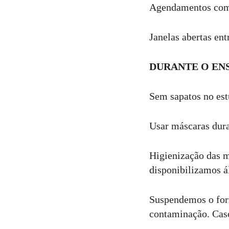
Agendamentos com i
Janelas abertas entr
DURANTE O EN
Sem sapatos no estú
Usar máscaras dura
Higienização das m
disponibilizamos á
Suspendemos o forn
contaminação. Caso