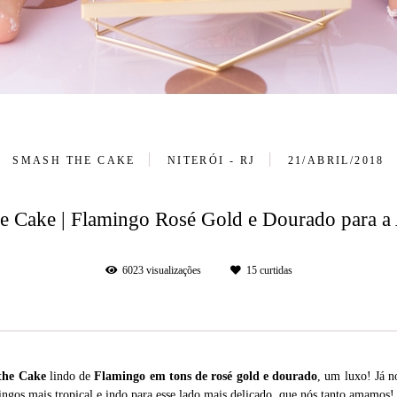
SMASH THE CAKE
NITERÓI - RJ
21/ABRIL/2018
e Cake | Flamingo Rosé Gold e Dourado para a 
6023
visualizações
15
curtidas
the Cake
lindo de
Flamingo
em tons de
rosé gold e dourado
, um luxo! Já 
ingos mais tropical e indo para esse lado mais delicado, que nós tanto amamos